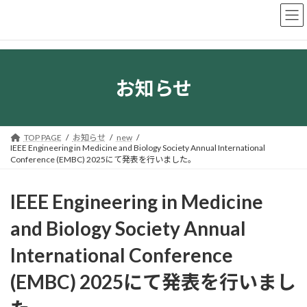
コ
ナ
ン
ビ
テ
ゲ
ン
ー
ツ
シ
へ
ョ
お知らせ
ス
ン
キ
に
ッ
移
プ
動
TOP PAGE
お知らせ
new
IEEE Engineering in Medicine and Biology Society Annual International
Conference (EMBC) 2025にて発表を行いました。
IEEE Engineering in Medicine
and Biology Society Annual
International Conference
(EMBC) 2025にて発表を行いまし