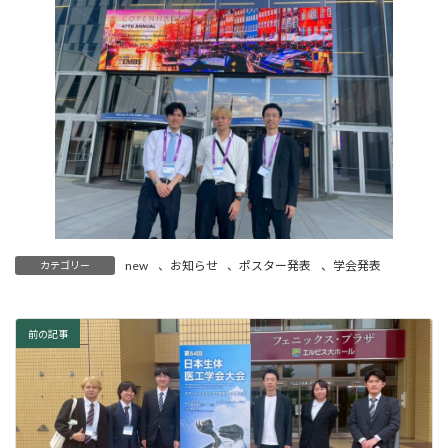
new
、
お知らせ
、
ポスター発表
、
学会発表
カテゴリー
前の記事