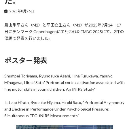
た。
2025年8月26日
鳥山隼平さん（M2）と平田立生さん（M1）が2025年7月14ー17
日にデンマーク Copenhagenにて行われたEMBC 2025にて、2件の
演題で発表を行いました。
ポスター発表
Shumpei Toriyama, Ryunosuke Asahi, Hina Furukawa, Yasuyo
Minagawa, Hiroki Sato,"​Prefrontal cortex activation associated with
fine motor skills ​in young children: An fNIRS Study"
Tatsuo Hirata, Ryosuke Hiyama, Hiroki Sato, "Prefrontal Asymmetry
and Decline in Performance Under Psychological Pressure:
Simultaneous EEG-fNIRS Measurements"