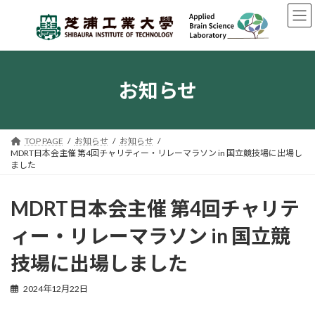
コ
ナ
ン
ビ
テ
ゲ
ン
ー
ツ
シ
へ
ョ
お知らせ
ス
ン
キ
に
ッ
移
プ
動
TOP PAGE
お知らせ
お知らせ
MDRT日本会主催 第4回チャリティー・リレーマラソン in 国立競技場に出場し
ました
MDRT日本会主催 第4回チャリテ
ィー・リレーマラソン in 国立競
技場に出場しました
2024年12月22日